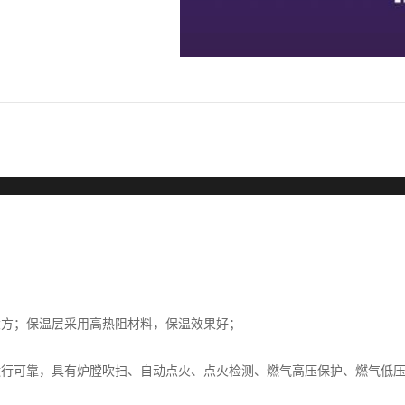
；
大方；保温层采用高热阻材料，保温效果好；
运行可靠，具有炉膛吹扫、自动点火、点火检测、燃气高压保护、燃气低