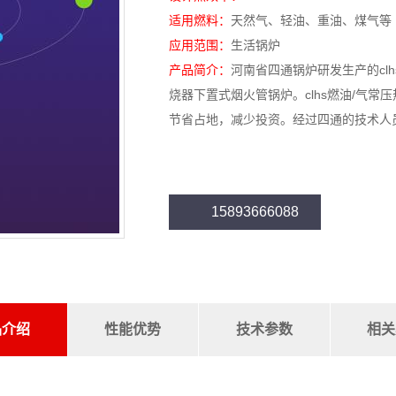
适用燃料：
天然气、轻油、重油、煤气等
应用范围：
生活锅炉
产品简介：
河南省四通锅炉研发生产的cl
烧器下置式烟火管锅炉。clhs燃油/气
节省占地，减少投资。经过四通的技术人
15893666088
品介绍
性能优势
技术参数
相关