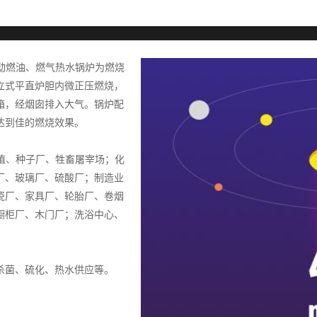
自动燃油、燃气热水锅炉为燃烧
立式平直炉胆内微正压燃烧，
箱，经烟囱排入大气。锅炉配
达到佳的燃烧效果。
种植、种子厂、牲畜屠宰场；化
厂、玻璃厂、硫酸厂；制造业
瓷厂、家具厂、轮胎厂、卷烟
橱柜厂、木门厂；洗浴中心、
杀菌、硫化、热水供应等。