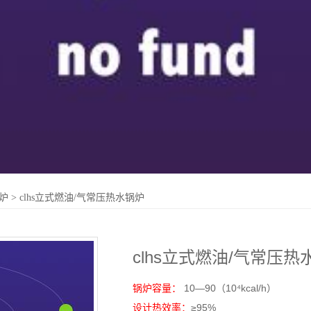
炉
> clhs立式燃油/气常压热水锅炉
clhs立式燃油/气常压热水锅
锅炉容量：
10—90（10⁴kcal/h）
设计热效率：
≥95%