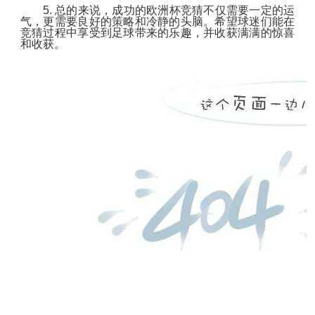
5. 总的来说，成功的欧洲杯竞猜不仅需要一定的运
气，更需要良好的策略和冷静的头脑。希望球迷们能在
竞猜过程中享受到足球带来的乐趣，并收获满满的惊喜
和收获。