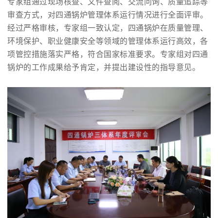
专家组通过现场核查、文件查阅、交流问询、质量追踪等
审查方式，对四通锅炉管理体系运行情况进行全面评审。
经过严格审核，专家组一致认定，四通锅炉在质量管理、
环境保护、职业健康安全等领域的管理体系运行高效，各
项管控措施落实严格，符合国家标准要求。专家组对四通
锅炉的工作成果给予肯定，并提出建设性的指导意见。