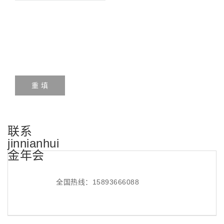
重 填
联系
jinnianhui
金年会
全国热线：15893666088