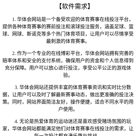
【软件需求】
1. 华体会网站是一个备受欢迎的体育赛事在线投注平台，
提供各种体育赛事的赛前投注和滚球投注服务，涵盖足球、篮
球、网球、斯诺克等多个热门体育项目，让用户可以尽情享受
最刺激的体育赛事。
2. 作为一个专业的在线博彩平台，华体会网站拥有完善的
赔率体系和安全的支付系统，确保用户的资金和个人信息得到
充分保障。用户可以放心进行投注，享受公平公正的游戏体
验。
3. 华体会网站还提供丰富的体育赛事资讯和实时比分数
据，让用户可以及时了解最新赛事动态，做出更准确的投注决
策。同时，网站界面简洁友好，操作便捷，适合不同水平的用
户使用。
4. 无论是热爱体育的运动迷还是喜欢感受赌场氛围的玩
家，华体会网站都能满足他们对体育赛事在线投注的需求，让
每一次投注都充满乐趣与挑战。