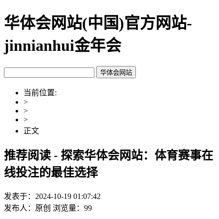
华体会网站(中国)官方网站-
jinnianhui金年会
当前位置:
>
>
>
正文
推荐阅读 - 探索华体会网站：体育赛事在
线投注的最佳选择
发表于：2024-10-19 01:07:42
发布人：原创 浏览量：99