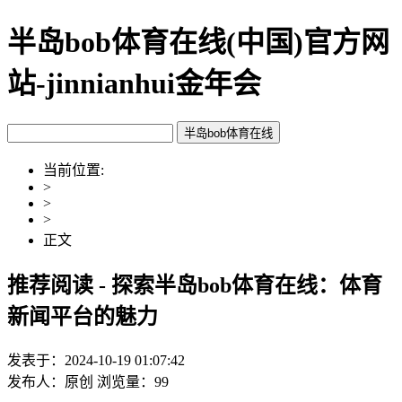
半岛bob体育在线(中国)官方网
站-jinnianhui金年会
当前位置:
>
>
>
正文
推荐阅读 - 探索半岛bob体育在线：体育
新闻平台的魅力
发表于：2024-10-19 01:07:42
发布人：原创 浏览量：99