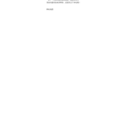
好了，文章到这里就结束啦，如果本次分
享的问题对您有所帮助，还望关注下本站哦！
网站地图